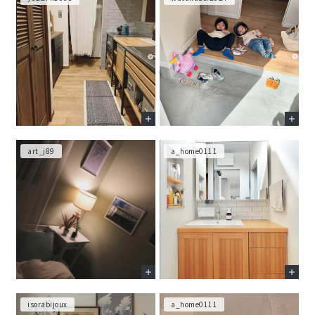
art_j89
a_home0111
isorabijoux
a_home0111