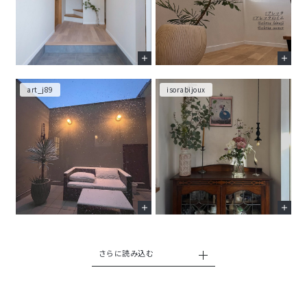
art_j89
isorabijoux
さらに読み込む