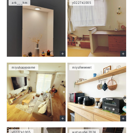
ark___hm
y0227k1005
miyuhoooooome
miyufeeeeeel
y0227k1005
watanabe.2024