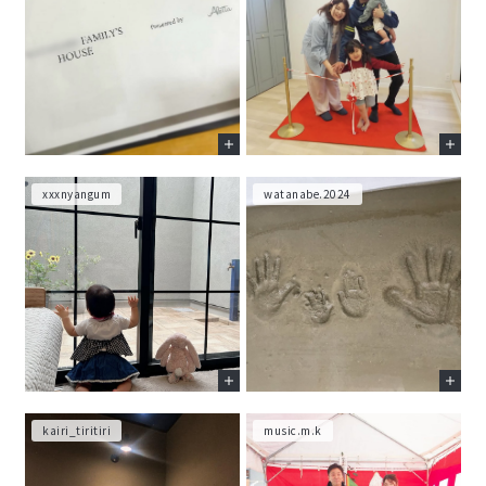
xxxnyangum
watanabe.2024
kairi_tiritiri
music.m.k