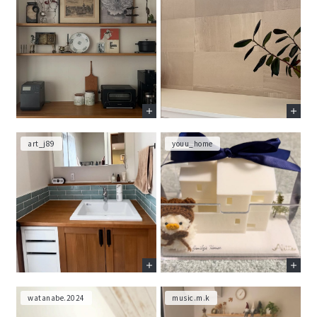
art_j89
youu_home
watanabe.2024
music.m.k