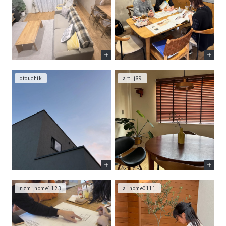
otouchik
art_j89
nzm_home1123
a_home0111