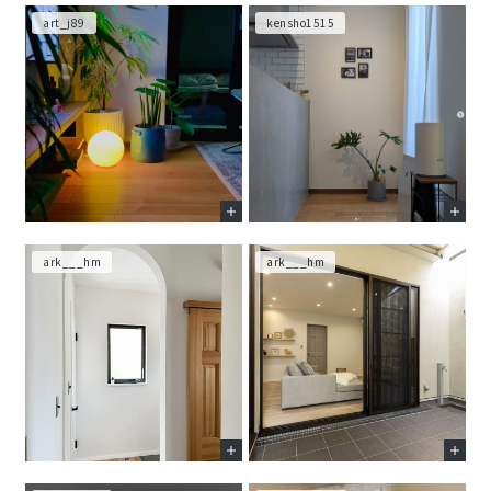
art_j89
kensho1515
ark___hm
ark___hm