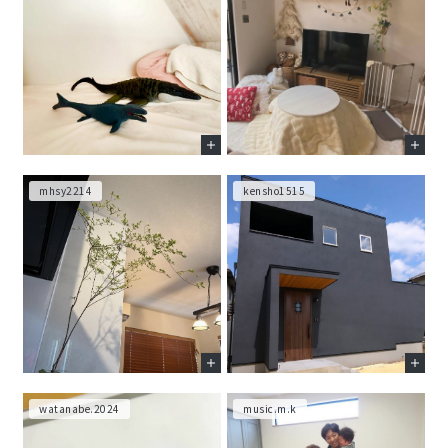
mhsy2214
kensho1515
watanabe.2024
music.m.k