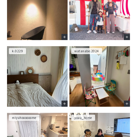
k.0229
watanabe.2024
miyuhoooooome
youu_home