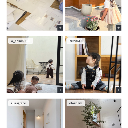
a_home0111
miz0615
runagrace
otouchik